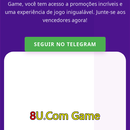
Game, você tem acesso a promoções incríveis e
uma experiência de jogo inigualável. Junte-se aos
vencedores agora!
SEGUIR NO TELEGRAM