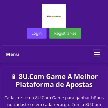
Login
Registrar-se
Menu
📱 8U.Com Game A Melhor
Plataforma de Apostas
Cadastre-se na 8U.Com Game para ganhar bônus
no cadastro e em cada recarga. Com a 8U.Com