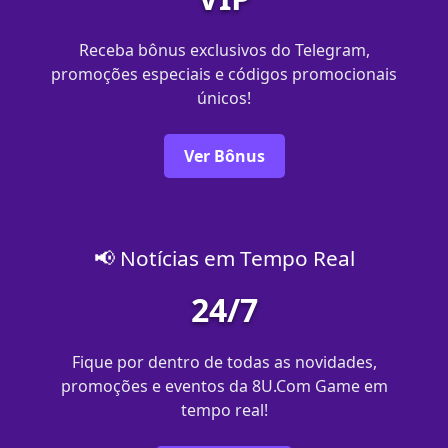
Receba bônus exclusivos do Telegram,
promoções especiais e códigos promocionais
únicos!
Ver Bônus
📢 Notícias em Tempo Real
24/7
Fique por dentro de todas as novidades,
promoções e eventos da 8U.Com Game em
tempo real!