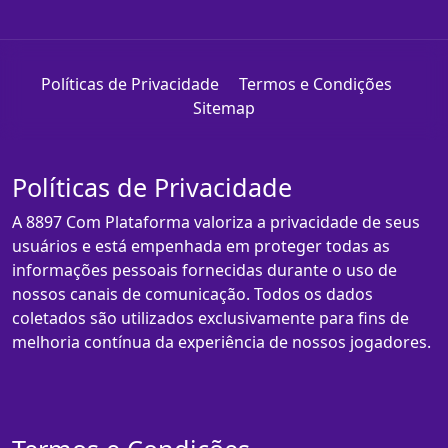
Políticas de Privacidade
Termos e Condições
Sitemap
Políticas de Privacidade
A 8897 Com Plataforma valoriza a privacidade de seus
usuários e está empenhada em proteger todas as
informações pessoais fornecidas durante o uso de
nossos canais de comunicação. Todos os dados
coletados são utilizados exclusivamente para fins de
melhoria contínua da experiência de nossos jogadores.