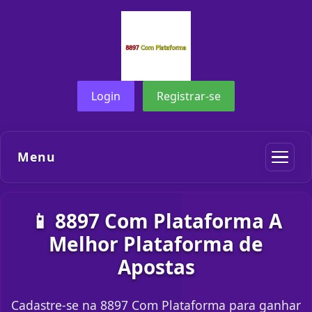
Login
Registrar-se
Menu
📱 8897 Com Plataforma A
Melhor Plataforma de
Apostas
Cadastre-se na 8897 Com Plataforma para ganhar