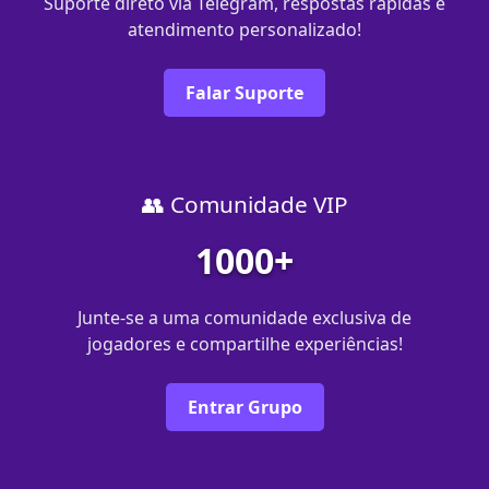
Suporte direto via Telegram, respostas rápidas e
atendimento personalizado!
Falar Suporte
👥 Comunidade VIP
1000+
Junte-se a uma comunidade exclusiva de
jogadores e compartilhe experiências!
Entrar Grupo