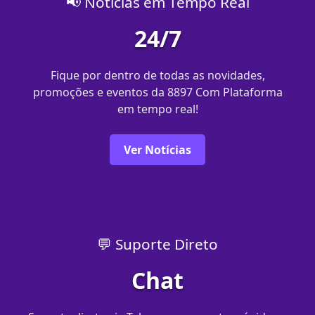
📢 Notícias em Tempo Real
24/7
Fique por dentro de todas as novidades,
promoções e eventos da 8897 Com Plataforma
em tempo real!
Ver Notícias
💬 Suporte Direto
Chat