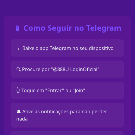
📱 Como Seguir no Telegram
📱 Baixe o app Telegram no seu dispositivo
🔍 Procure por "@888U LoginOficial"
👆 Toque em "Entrar" ou "Join"
🔔 Ative as notificações para não perder
nada