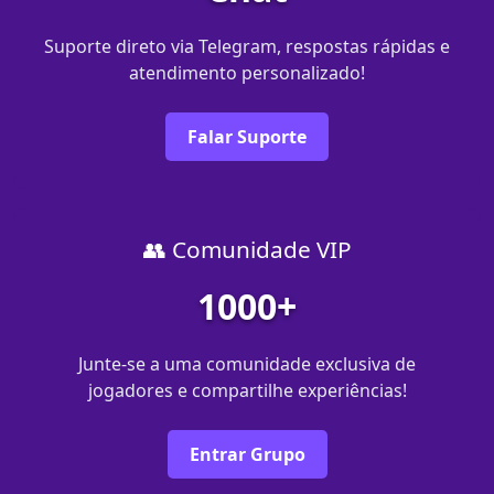
Suporte direto via Telegram, respostas rápidas e
atendimento personalizado!
Falar Suporte
👥 Comunidade VIP
1000+
Junte-se a uma comunidade exclusiva de
jogadores e compartilhe experiências!
Entrar Grupo