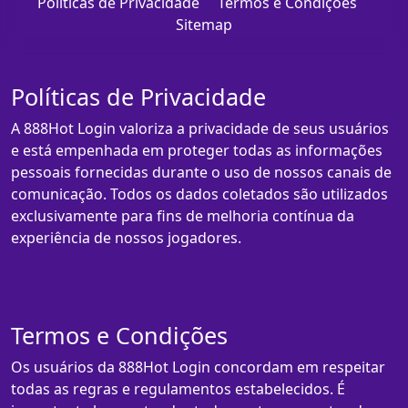
Políticas de Privacidade
Termos e Condições
Sitemap
Políticas de Privacidade
A 888Hot Login valoriza a privacidade de seus usuários
e está empenhada em proteger todas as informações
pessoais fornecidas durante o uso de nossos canais de
comunicação. Todos os dados coletados são utilizados
exclusivamente para fins de melhoria contínua da
experiência de nossos jogadores.
Termos e Condições
Os usuários da 888Hot Login concordam em respeitar
todas as regras e regulamentos estabelecidos. É