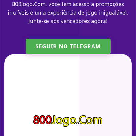
800Jogo.Com, você tem acesso a promoções
incríveis e uma experiência de jogo inigualável.
Junte-se aos vencedores agora!
SEGUIR NO TELEGRAM