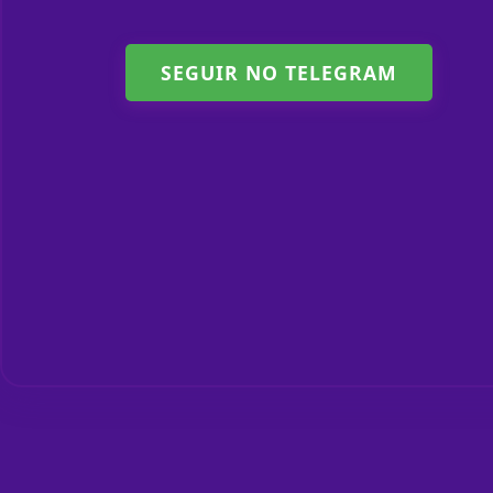
SEGUIR NO TELEGRAM