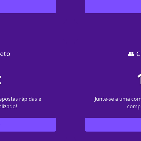
reto
👥 
t
espostas rápidas e
Junte-se a uma com
lizado!
compa
e