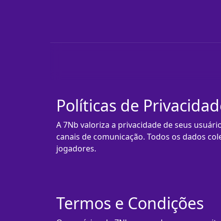
Políticas de Privacida
A 7Nb valoriza a privacidade de seus usuár
canais de comunicação. Todos os dados cole
jogadores.
Termos e Condições