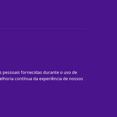
 pessoais fornecidas durante o uso de
elhoria contínua da experiência de nossos