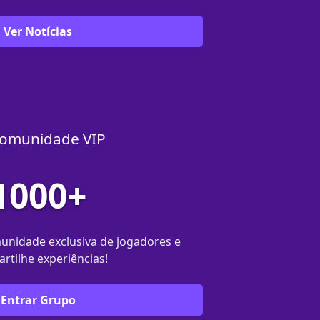
Ver Notícias
Comunidade VIP
1000+
unidade exclusiva de jogadores e
rtilhe experiências!
Entrar Grupo