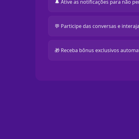
🔔 Ative as notificações para não p
💬 Participe das conversas e interaj
🎁 Receba bônus exclusivos autom