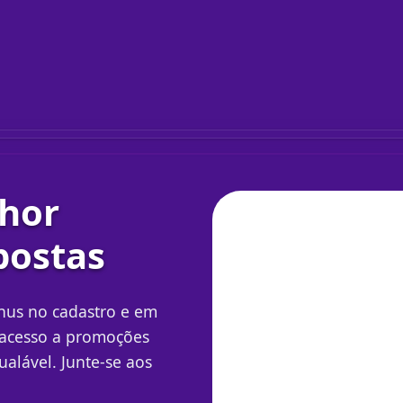
hor
postas
nus no cadastro e em
 acesso a promoções
ualável. Junte-se aos