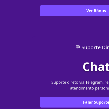
Ver Bônus
💬 Suporte Di
Cha
Suporte direto via Telegram, r
atendimento persona
Falar Suport