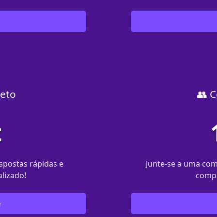
reto
👥 
t
espostas rápidas e
Junte-se a uma com
lizado!
compa
e