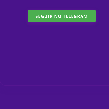
SEGUIR NO TELEGRAM