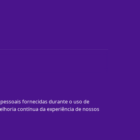
 pessoais fornecidas durante o uso de
elhoria contínua da experiência de nossos