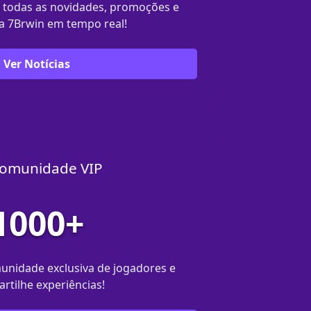
e todas as novidades, promoções e
a 7Brwin em tempo real!
Ver Notícias
Comunidade VIP
1000+
unidade exclusiva de jogadores e
rtilhe experiências!