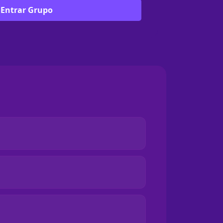
Entrar Grupo