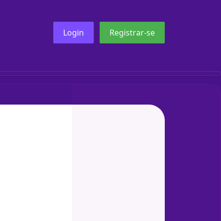
Login
Registrar-se