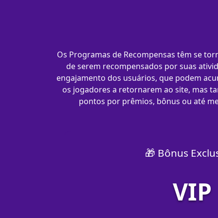
Os Programas de Recompensas têm se torna
de serem recompensados por suas ativid
engajamento dos usuários, que podem acum
os jogadores a retornarem ao site, mas t
pontos por prêmios, bônus ou até mes
🎁 Bônus Exclu
VIP