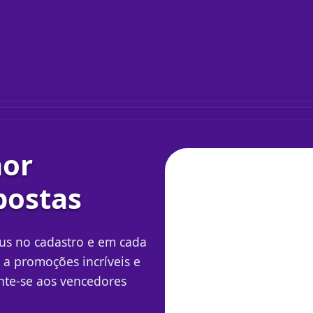
hor
postas
us no cadastro e em cada
 a promoções incríveis e
unte-se aos vencedores