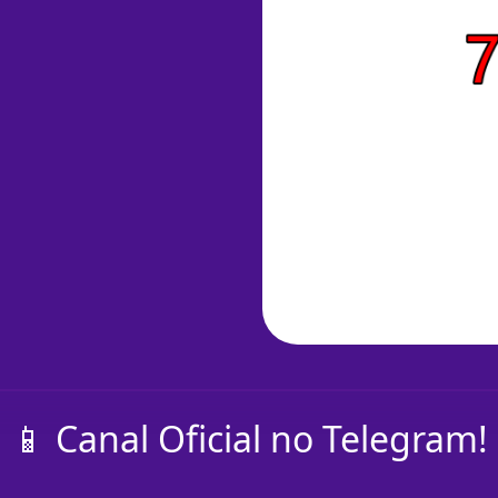
📱 Canal Oficial no Telegram!