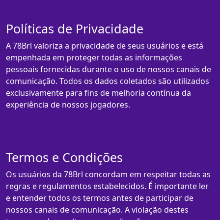
Políticas de Privacidade
A 78Brl valoriza a privacidade de seus usuários e está
empenhada em proteger todas as informações
pessoais fornecidas durante o uso de nossos canais de
comunicação. Todos os dados coletados são utilizados
exclusivamente para fins de melhoria contínua da
experiência de nossos jogadores.
Termos e Condições
Os usuários da 78Brl concordam em respeitar todas as
regras e regulamentos estabelecidos. É importante ler
e entender todos os termos antes de participar de
nossos canais de comunicação. A violação destes