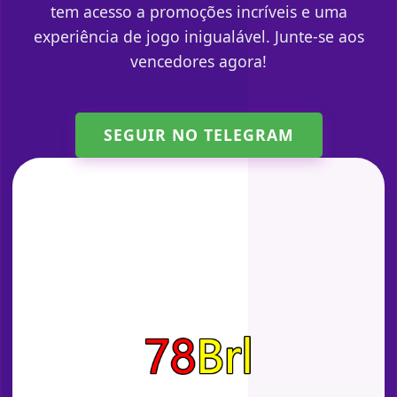
tem acesso a promoções incríveis e uma
experiência de jogo inigualável. Junte-se aos
vencedores agora!
SEGUIR NO TELEGRAM