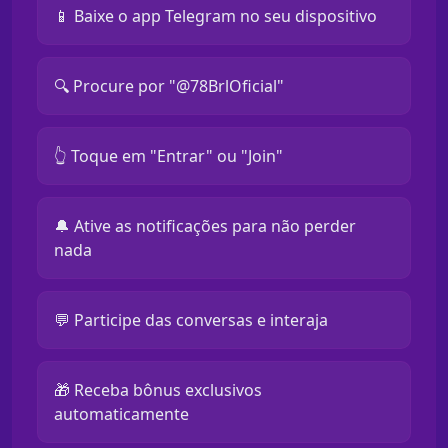
📱 Baixe o app Telegram no seu dispositivo
🔍 Procure por "@78BrlOficial"
👆 Toque em "Entrar" ou "Join"
🔔 Ative as notificações para não perder
nada
💬 Participe das conversas e interaja
🎁 Receba bônus exclusivos
automaticamente