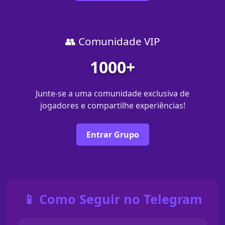
👥 Comunidade VIP
1000+
Junte-se a uma comunidade exclusiva de
jogadores e compartilhe experiências!
Entrar Grupo
📱 Como Seguir no Telegram