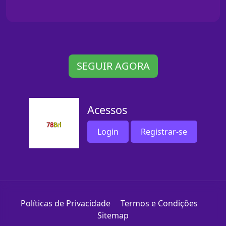
SEGUIR AGORA
Acessos
Login
Registrar-se
Políticas de Privacidade
Termos e Condições
Sitemap