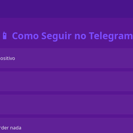
📱 Como Seguir no Telegram
ositivo
erder nada