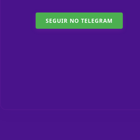
SEGUIR NO TELEGRAM