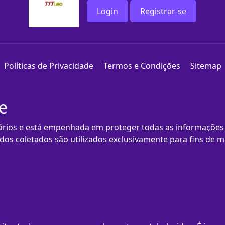
Login
Registrar-se
Políticas de Privacidade
Termos e Condições
Sitemap
de
uários e está empenhada em proteger todas as informações
os coletados são utilizados exclusivamente para fins de m