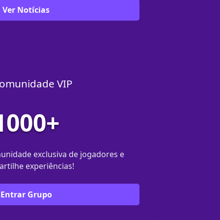
Ver Notícias
Comunidade VIP
1000+
unidade exclusiva de jogadores e
rtilhe experiências!
Entrar Grupo