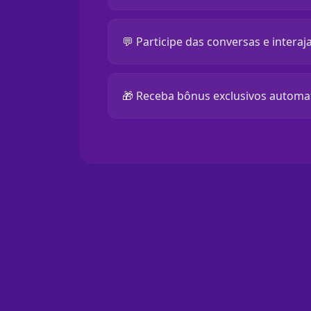
💬 Participe das conversas e interaj
🎁 Receba bônus exclusivos autom