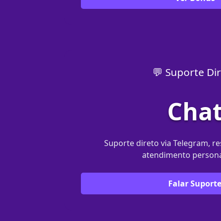
💬 Suporte Di
Cha
Suporte direto via Telegram, r
atendimento persona
Falar Suport