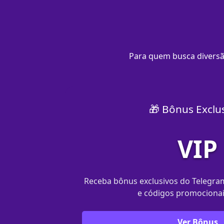
Para quem busca diversão
🎁 Bônus Exclu
VIP
Receba bônus exclusivos do Telegra
e códigos promocionai
Ver Bônus