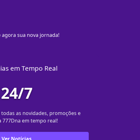
e agora sua nova jornada!
cias em Tempo Real
24/7
e todas as novidades, promoções e
a 777Dna em tempo real!
Ver Notícias