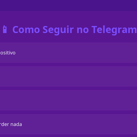
📱 Como Seguir no Telegram
ositivo
erder nada