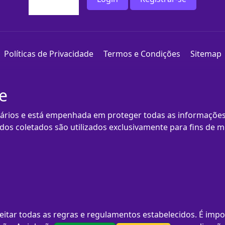
Políticas de Privacidade
Termos e Condições
Sitemap
de
uários e está empenhada em proteger todas as informações
os coletados são utilizados exclusivamente para fins de m
tar todas as regras e regulamentos estabelecidos. É impor