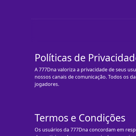
Políticas de Privacida
A 777Dna valoriza a privacidade de seus us
nossos canais de comunicação. Todos os dad
jogadores.
Termos e Condições
Os usuários da 777Dna concordam em respei