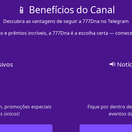
📱 Benefícios do Canal
Descubra as vantagens de seguir a 777Dna no Telegram
 e prêmios incríveis, a 777Dna é a escolha certa — comec
sivos
📢 Notí
m, promoções especiais
Fique por dentro d
s únicos!
eventos d