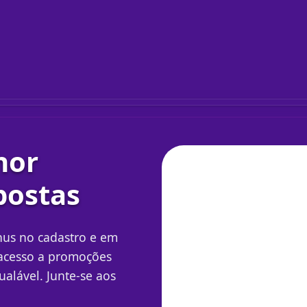
hor
postas
nus no cadastro e em
 acesso a promoções
ualável. Junte-se aos