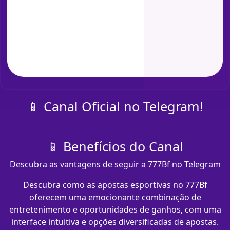
📱 Canal Oficial no Telegram!
📱 Benefícios do Canal
Descubra as vantagens de seguir a 777Bf no Telegram
Descubra como as apostas esportivas no 777Bf
oferecem uma emocionante combinação de
entretenimento e oportunidades de ganhos, com uma
interface intuitiva e opções diversificadas de apostas.