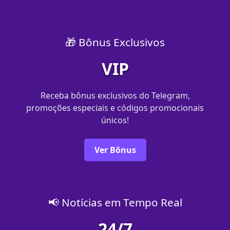
🎁 Bônus Exclusivos
VIP
Receba bônus exclusivos do Telegram,
promoções especiais e códigos promocionais
únicos!
Ver Bônus
📢 Notícias em Tempo Real
24/7