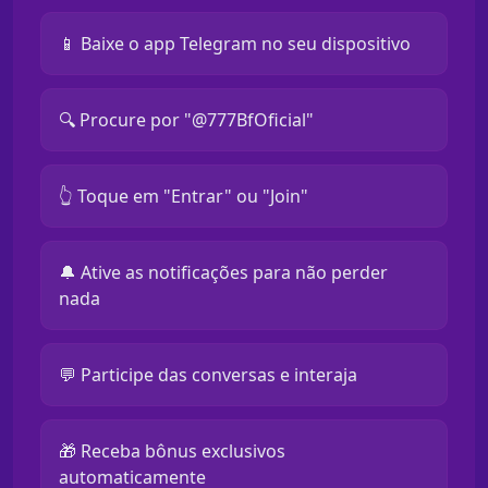
📱 Baixe o app Telegram no seu dispositivo
🔍 Procure por "@777BfOficial"
👆 Toque em "Entrar" ou "Join"
🔔 Ative as notificações para não perder
nada
💬 Participe das conversas e interaja
🎁 Receba bônus exclusivos
automaticamente