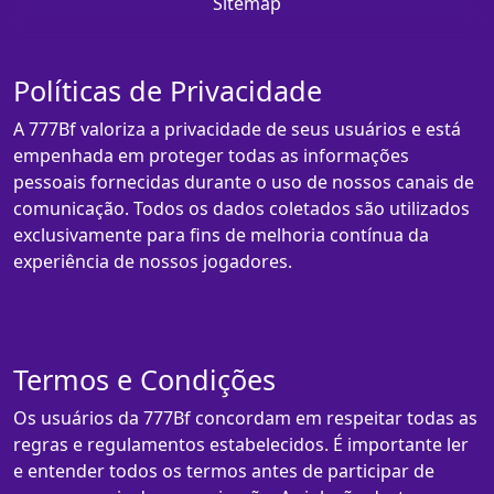
Sitemap
Políticas de Privacidade
A 777Bf valoriza a privacidade de seus usuários e está
empenhada em proteger todas as informações
pessoais fornecidas durante o uso de nossos canais de
comunicação. Todos os dados coletados são utilizados
exclusivamente para fins de melhoria contínua da
experiência de nossos jogadores.
Termos e Condições
Os usuários da 777Bf concordam em respeitar todas as
regras e regulamentos estabelecidos. É importante ler
e entender todos os termos antes de participar de