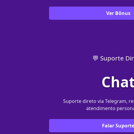
Ver Bônus
💬 Suporte Di
Cha
Suporte direto via Telegram, r
atendimento persona
Falar Suport