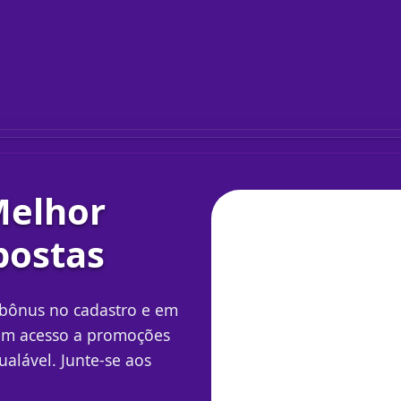
Melhor
postas
 bônus no cadastro e em
tem acesso a promoções
ualável. Junte-se aos