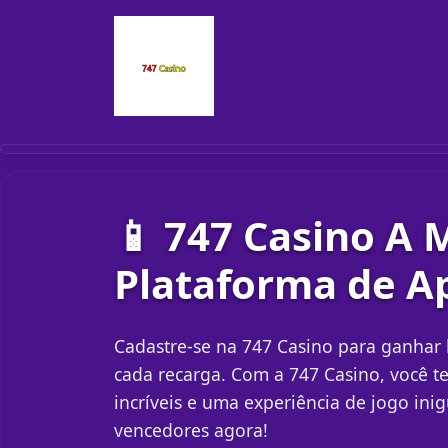
📱 747 Casino A 
Plataforma de A
Cadastre-se na 747 Casino para ganhar
cada recarga. Com a 747 Casino, você 
incríveis e uma experiência de jogo inig
vencedores agora!