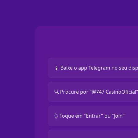
📱 Baixe o app Telegram no seu disp
🔍 Procure por "@747 CasinoOficial
👆 Toque em "Entrar" ou "Join"