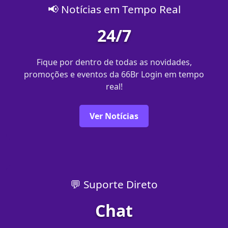
📢 Notícias em Tempo Real
24/7
Fique por dentro de todas as novidades,
promoções e eventos da 66Br Login em tempo
real!
Ver Notícias
💬 Suporte Direto
Chat