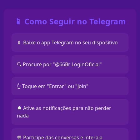
📱 Como Seguir no Telegram
📱 Baixe o app Telegram no seu dispositivo
🔍 Procure por "@66Br LoginOficial"
👆 Toque em "Entrar" ou "Join"
🔔 Ative as notificações para não perder
nada
💬 Participe das conversas e interaja