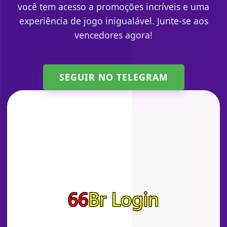
você tem acesso a promoções incríveis e uma
experiência de jogo inigualável. Junte-se aos
vencedores agora!
SEGUIR NO TELEGRAM