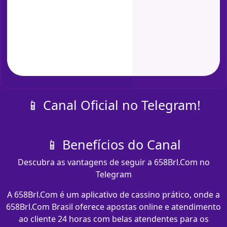
📱 Canal Oficial no Telegram!
📱 Benefícios do Canal
Descubra as vantagens de seguir a 658Brl.Com no
Telegram
A 658Brl.Com é um aplicativo de cassino prático, onde a
658Brl.Com Brasil oferece apostas online e atendimento
ao cliente 24 horas com belas atendentes para os