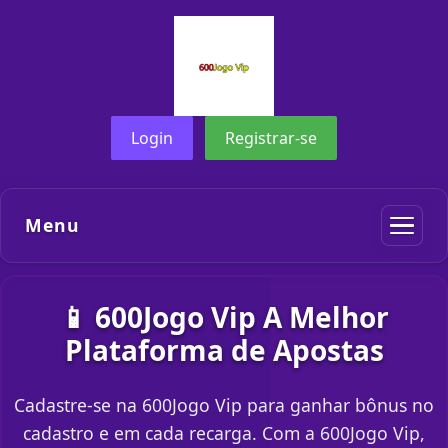
Login
Registrar-se
Menu
📱 600Jogo Vip A Melhor
Plataforma de Apostas
Cadastre-se na 600Jogo Vip para ganhar bônus no
cadastro e em cada recarga. Com a 600Jogo Vip,