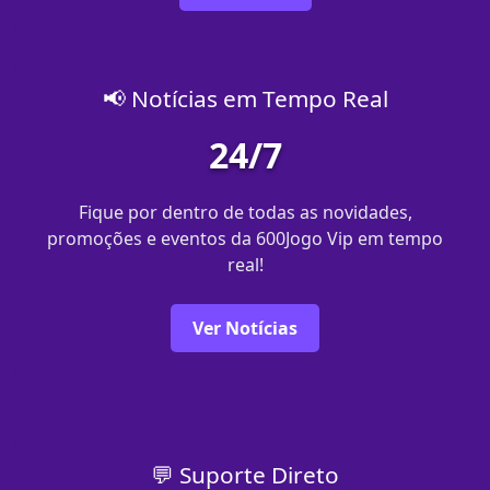
📢 Notícias em Tempo Real
24/7
Fique por dentro de todas as novidades,
promoções e eventos da 600Jogo Vip em tempo
real!
Ver Notícias
💬 Suporte Direto