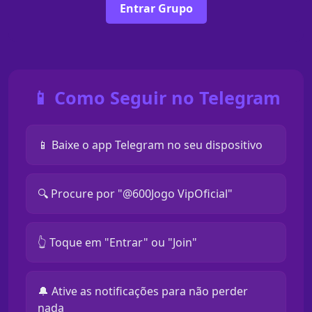
Entrar Grupo
📱 Como Seguir no Telegram
📱 Baixe o app Telegram no seu dispositivo
🔍 Procure por "@600Jogo VipOficial"
👆 Toque em "Entrar" ou "Join"
🔔 Ative as notificações para não perder
nada