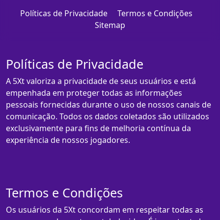
Políticas de Privacidade
Termos e Condições
Sitemap
Políticas de Privacidade
A 5Xt valoriza a privacidade de seus usuários e está
empenhada em proteger todas as informações
pessoais fornecidas durante o uso de nossos canais de
comunicação. Todos os dados coletados são utilizados
exclusivamente para fins de melhoria contínua da
experiência de nossos jogadores.
Termos e Condições
Os usuários da 5Xt concordam em respeitar todas as