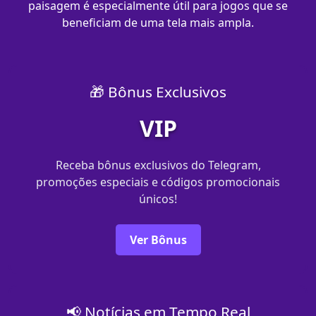
paisagem é especialmente útil para jogos que se
beneficiam de uma tela mais ampla.
🎁 Bônus Exclusivos
VIP
Receba bônus exclusivos do Telegram,
promoções especiais e códigos promocionais
únicos!
Ver Bônus
📢 Notícias em Tempo Real