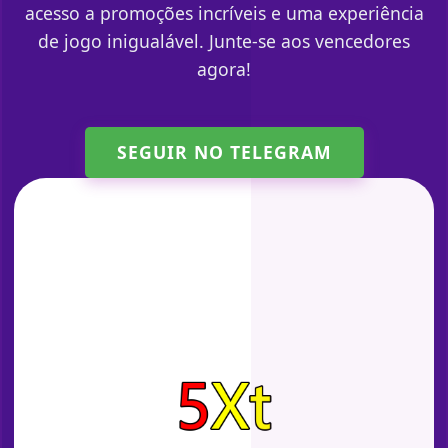
acesso a promoções incríveis e uma experiência
de jogo inigualável. Junte-se aos vencedores
agora!
SEGUIR NO TELEGRAM