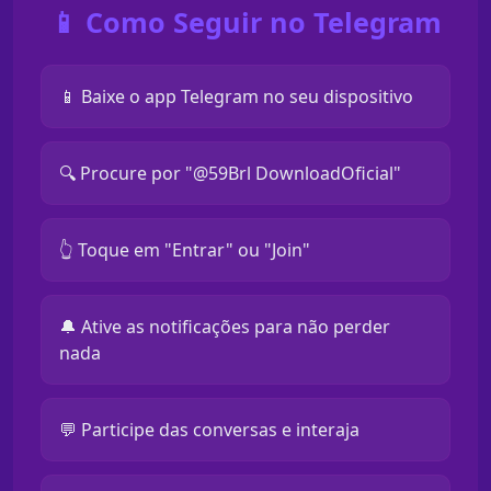
📱 Como Seguir no Telegram
📱 Baixe o app Telegram no seu dispositivo
🔍 Procure por "@59Brl DownloadOficial"
👆 Toque em "Entrar" ou "Join"
🔔 Ative as notificações para não perder
nada
💬 Participe das conversas e interaja