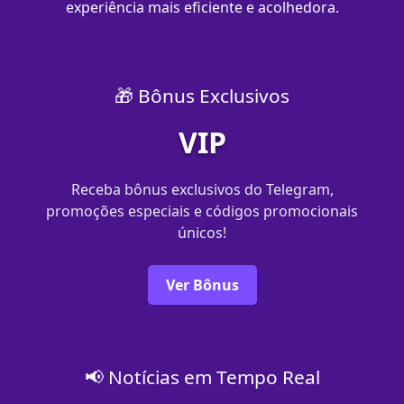
experiência mais eficiente e acolhedora.
🎁 Bônus Exclusivos
VIP
Receba bônus exclusivos do Telegram,
promoções especiais e códigos promocionais
únicos!
Ver Bônus
📢 Notícias em Tempo Real