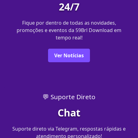
24/7
Fique por dentro de todas as novidades,
promoções e eventos da 59Brl Download em
tempo real!
Ver Notícias
💬 Suporte Direto
Chat
Suporte direto via Telegram, respostas rápidas e
atendimento personalizado!