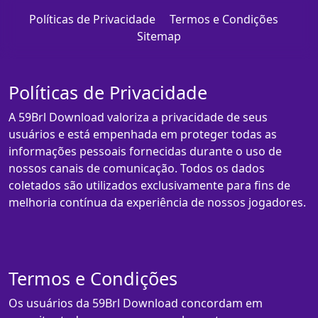
Políticas de Privacidade
Termos e Condições
Sitemap
Políticas de Privacidade
A 59Brl Download valoriza a privacidade de seus
usuários e está empenhada em proteger todas as
informações pessoais fornecidas durante o uso de
nossos canais de comunicação. Todos os dados
coletados são utilizados exclusivamente para fins de
melhoria contínua da experiência de nossos jogadores.
Termos e Condições
Os usuários da 59Brl Download concordam em