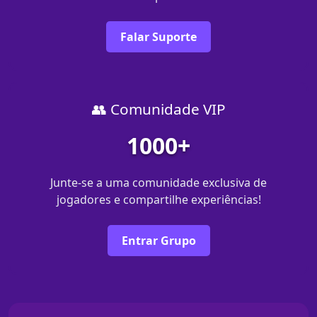
Falar Suporte
👥 Comunidade VIP
1000+
Junte-se a uma comunidade exclusiva de
jogadores e compartilhe experiências!
Entrar Grupo