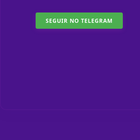
SEGUIR NO TELEGRAM