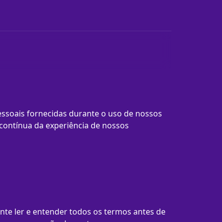
essoais fornecidas durante o uso de nossos
 contínua da experiência de nossos
nte ler e entender todos os termos antes de