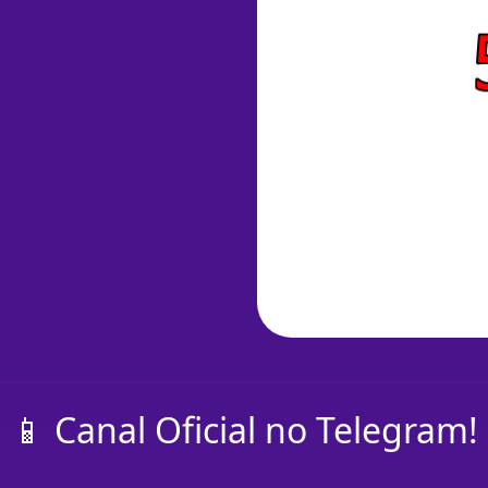
📱 Canal Oficial no Telegram!