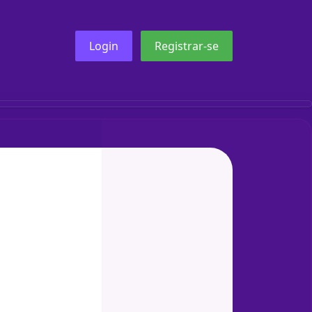
Login
Registrar-se