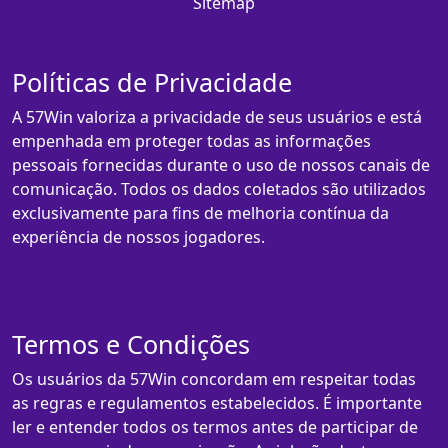
Sitemap
Políticas de Privacidade
A 57Win valoriza a privacidade de seus usuários e está
empenhada em proteger todas as informações
pessoais fornecidas durante o uso de nossos canais de
comunicação. Todos os dados coletados são utilizados
exclusivamente para fins de melhoria contínua da
experiência de nossos jogadores.
Termos e Condições
Os usuários da 57Win concordam em respeitar todas
as regras e regulamentos estabelecidos. É importante
ler e entender todos os termos antes de participar de