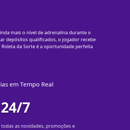
nda mais o nível de adrenalina durante o
ar depósitos qualificados, o jogador recebe
a Roleta da Sorte é a oportunidade perfeita
cias em Tempo Real
24/7
e todas as novidades, promoções e