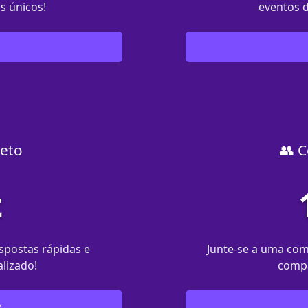
s únicos!
eventos 
reto
👥 
t
espostas rápidas e
Junte-se a uma com
lizado!
compa
e