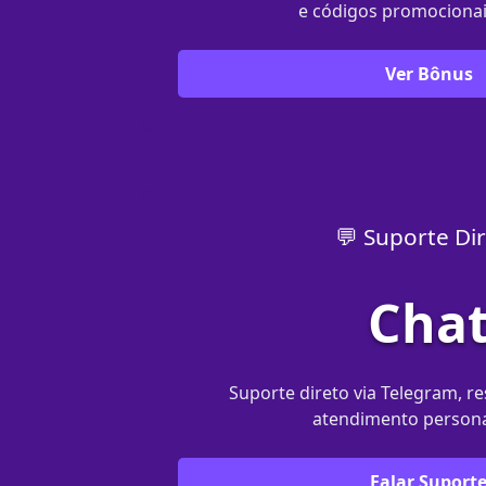
e códigos promocionai
Ver Bônus
💬 Suporte Di
Cha
Suporte direto via Telegram, r
atendimento persona
Falar Suport