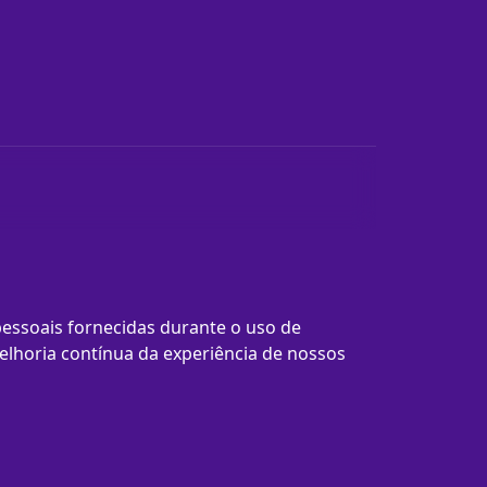
pessoais fornecidas durante o uso de
elhoria contínua da experiência de nossos