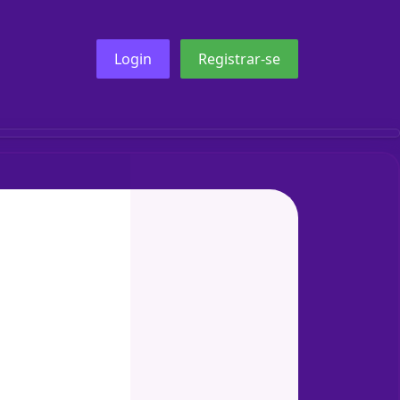
Login
Registrar-se