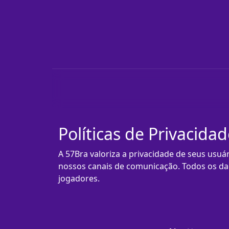
Políticas de Privacida
A 57Bra valoriza a privacidade de seus usu
nossos canais de comunicação. Todos os dad
jogadores.