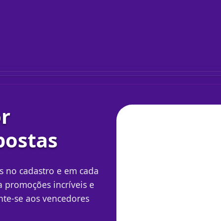
or
postas
s no cadastro e em cada
a promoções incríveis e
unte-se aos vencedores