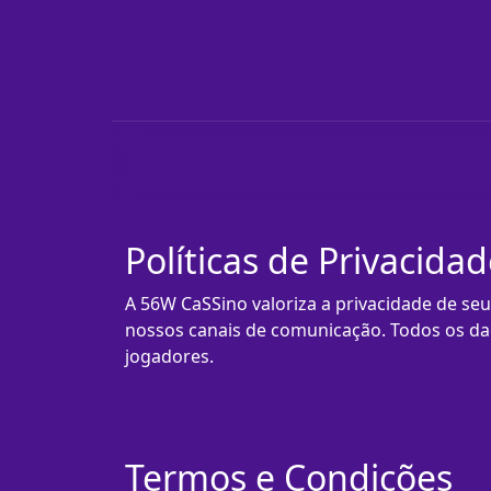
Políticas de Privacida
A 56W CaSSino valoriza a privacidade de se
nossos canais de comunicação. Todos os dad
jogadores.
Termos e Condições