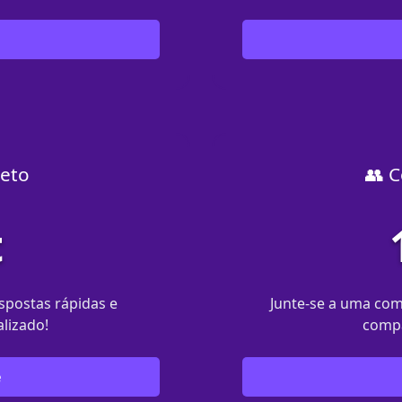
reto
👥 
t
espostas rápidas e
Junte-se a uma com
lizado!
compa
e