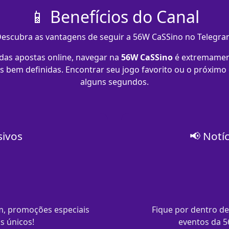
📱 Benefícios do Canal
escubra as vantagens de seguir a 56W CaSSino no Telegr
as apostas online, navegar na
56W CaSSino
é extremamente
s bem definidas. Encontrar seu jogo favorito ou o próximo 
alguns segundos.
sivos
📢 Notí
m, promoções especiais
Fique por dentro d
s únicos!
eventos da 5