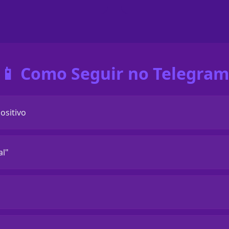
📱 Como Seguir no Telegram
ositivo
al"