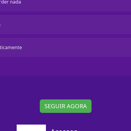
erder nada
a
aticamente
SEGUIR AGORA