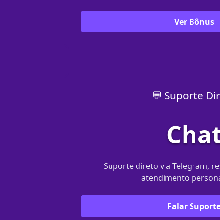
Ver Bônus
💬 Suporte Di
Cha
Suporte direto via Telegram, r
atendimento persona
Falar Suport