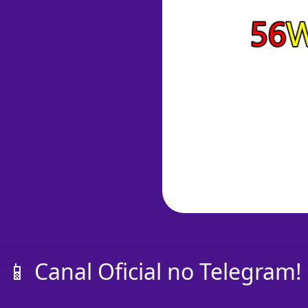
📱 Canal Oficial no Telegram!