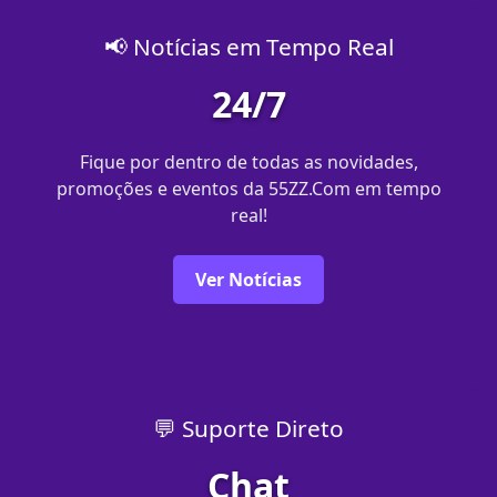
📢 Notícias em Tempo Real
24/7
Fique por dentro de todas as novidades,
promoções e eventos da 55ZZ.Com em tempo
real!
Ver Notícias
💬 Suporte Direto
Chat