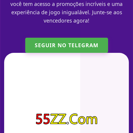
você tem acesso a promoções incríveis e uma
experiência de jogo inigualável. Junte-se aos
vencedores agora!
SEGUIR NO TELEGRAM