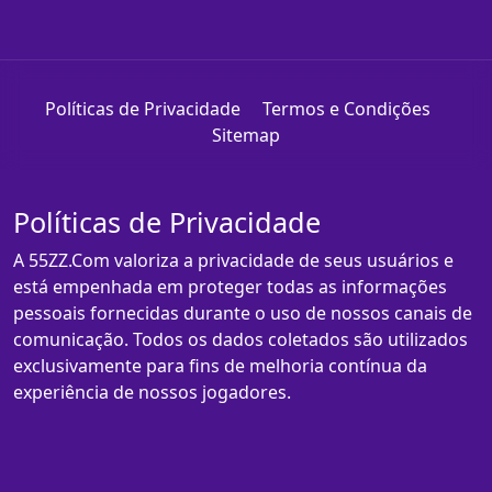
Políticas de Privacidade
Termos e Condições
Sitemap
Políticas de Privacidade
A 55ZZ.Com valoriza a privacidade de seus usuários e
está empenhada em proteger todas as informações
pessoais fornecidas durante o uso de nossos canais de
comunicação. Todos os dados coletados são utilizados
exclusivamente para fins de melhoria contínua da
experiência de nossos jogadores.