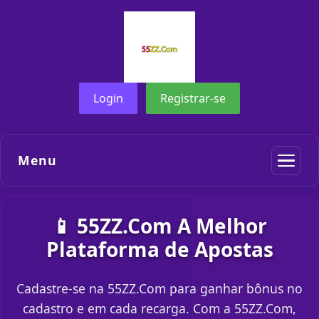
Login
Registrar-se
Menu
📱 55ZZ.Com A Melhor
Plataforma de Apostas
Cadastre-se na 55ZZ.Com para ganhar bônus no
cadastro e em cada recarga. Com a 55ZZ.Com,