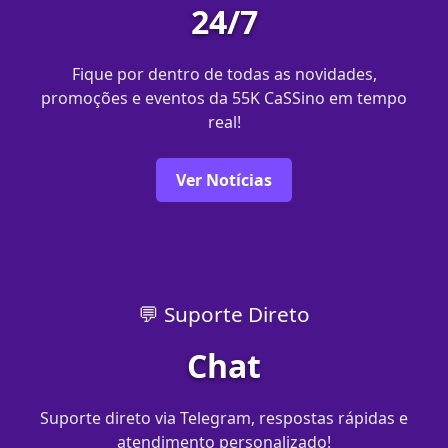
24/7
Fique por dentro de todas as novidades,
promoções e eventos da 55K CaSSino em tempo
real!
Ver Notícias
💬 Suporte Direto
Chat
Suporte direto via Telegram, respostas rápidas e
atendimento personalizado!