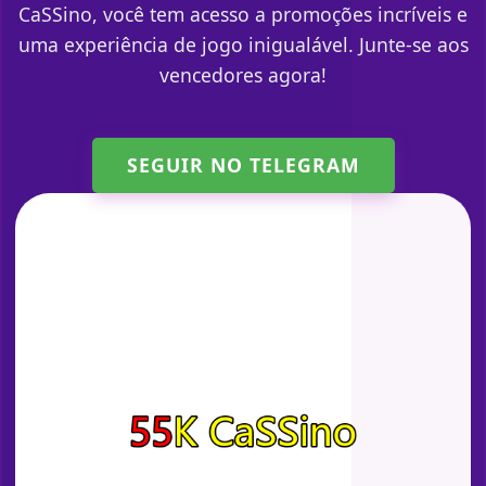
CaSSino, você tem acesso a promoções incríveis e
uma experiência de jogo inigualável. Junte-se aos
vencedores agora!
SEGUIR NO TELEGRAM