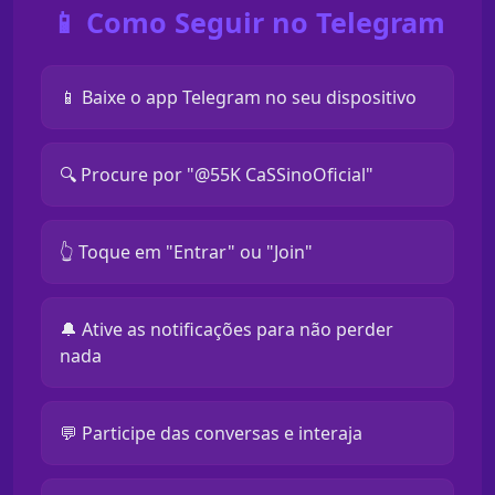
📱 Como Seguir no Telegram
📱 Baixe o app Telegram no seu dispositivo
🔍 Procure por "@55K CaSSinoOficial"
👆 Toque em "Entrar" ou "Join"
🔔 Ative as notificações para não perder
nada
💬 Participe das conversas e interaja