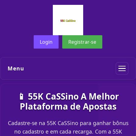
Login
Registrar-se
Menu
📱 55K CaSSino A Melhor
Plataforma de Apostas
Cadastre-se na 55K CaSSino para ganhar bônus
no cadastro e em cada recarga. Com a 55K