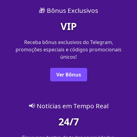
🎁 Bônus Exclusivos
VIP
Receba bônus exclusivos do Telegram,
promoções especiais e códigos promocionais
únicos!
Ver Bônus
📢 Notícias em Tempo Real
24/7