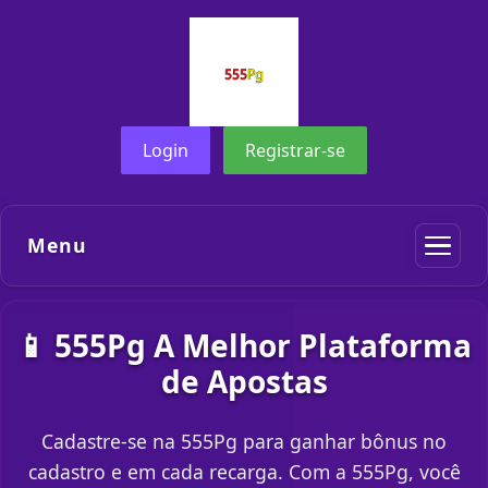
Login
Registrar-se
Menu
📱 555Pg A Melhor Plataforma
de Apostas
Cadastre-se na 555Pg para ganhar bônus no
cadastro e em cada recarga. Com a 555Pg, você