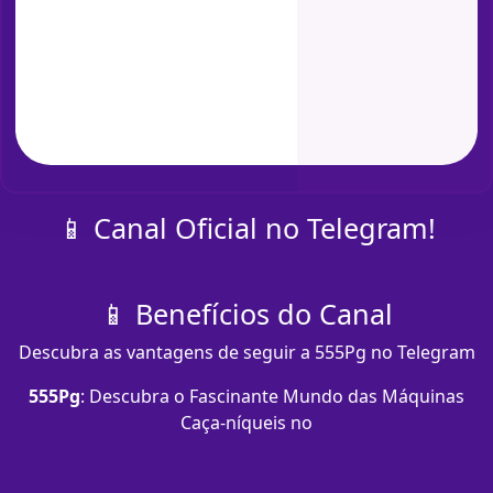
📱 Canal Oficial no Telegram!
📱 Benefícios do Canal
Descubra as vantagens de seguir a 555Pg no Telegram
555Pg
: Descubra o Fascinante Mundo das Máquinas
Caça-níqueis no