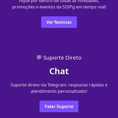
Fique por dentro de todas as novidades,
promoções e eventos da 555Pg em tempo real!
Ver Notícias
💬 Suporte Direto
Chat
Suporte direto via Telegram, respostas rápidas e
atendimento personalizado!
Falar Suporte