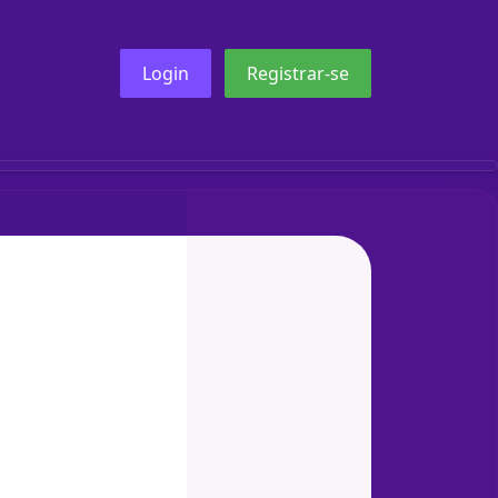
Login
Registrar-se