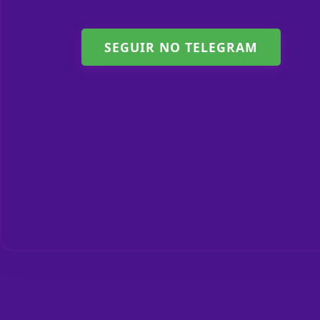
SEGUIR NO TELEGRAM