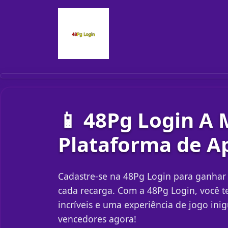
📱 48Pg Login A 
Plataforma de A
Cadastre-se na 48Pg Login para ganhar
cada recarga. Com a 48Pg Login, você 
incríveis e uma experiência de jogo inig
vencedores agora!