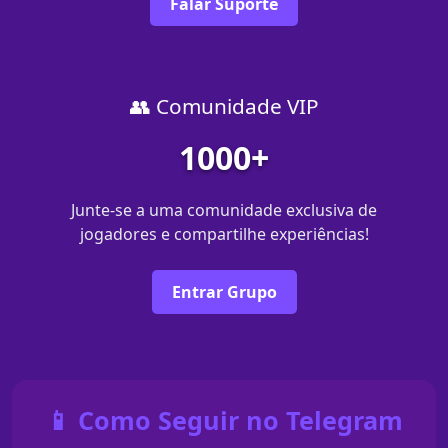
Falar Suporte
👥 Comunidade VIP
1000+
Junte-se a uma comunidade exclusiva de
jogadores e compartilhe experiências!
Entrar Grupo
📱 Como Seguir no Telegram