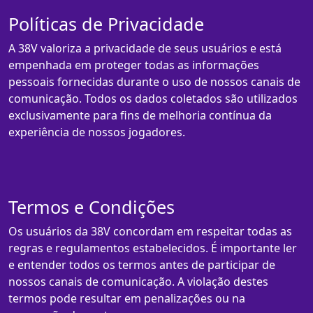
Políticas de Privacidade
A 38V valoriza a privacidade de seus usuários e está
empenhada em proteger todas as informações
pessoais fornecidas durante o uso de nossos canais de
comunicação. Todos os dados coletados são utilizados
exclusivamente para fins de melhoria contínua da
experiência de nossos jogadores.
Termos e Condições
Os usuários da 38V concordam em respeitar todas as
regras e regulamentos estabelecidos. É importante ler
e entender todos os termos antes de participar de
nossos canais de comunicação. A violação destes
termos pode resultar em penalizações ou na