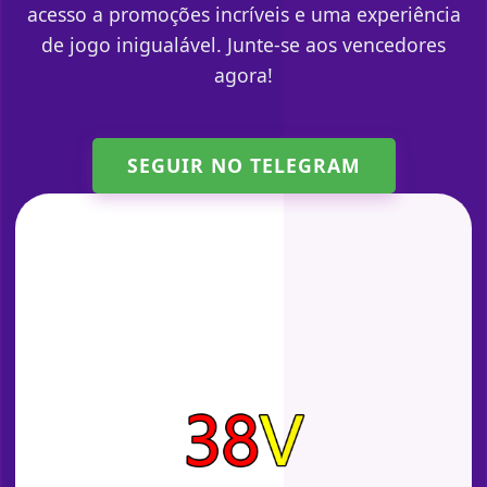
acesso a promoções incríveis e uma experiência
de jogo inigualável. Junte-se aos vencedores
agora!
SEGUIR NO TELEGRAM