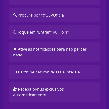
🔍 Procure por "@38VOficial"
👆 Toque em "Entrar" ou "Join"
🔔 Ative as notificações para não perder
nada
💬 Participe das conversas e interaja
🎁 Receba bônus exclusivos
automaticamente