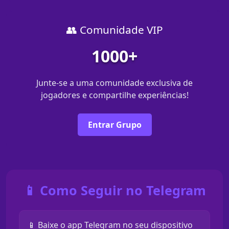
👥 Comunidade VIP
1000+
Junte-se a uma comunidade exclusiva de
jogadores e compartilhe experiências!
Entrar Grupo
📱 Como Seguir no Telegram
📱 Baixe o app Telegram no seu dispositivo