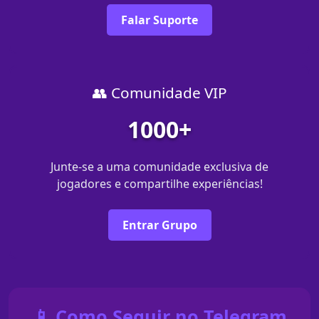
Falar Suporte
👥 Comunidade VIP
1000+
Junte-se a uma comunidade exclusiva de
jogadores e compartilhe experiências!
Entrar Grupo
📱 Como Seguir no Telegram