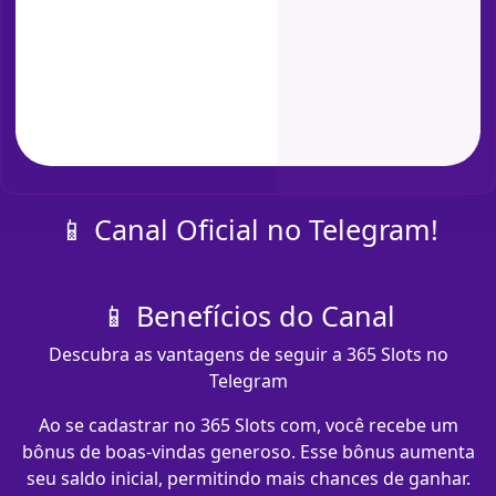
📱 Canal Oficial no Telegram!
📱 Benefícios do Canal
Descubra as vantagens de seguir a 365 Slots no
Telegram
Ao se cadastrar no 365 Slots com​, você recebe um
bônus de boas-vindas generoso. Esse bônus aumenta
seu saldo inicial, permitindo mais chances de ganhar.