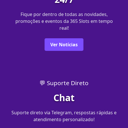
Fique por dentro de todas as novidades,
promoções e eventos da 365 Slots em tempo
real!
Ver Notícias
💬 Suporte Direto
Chat
Suporte direto via Telegram, respostas rápidas e
atendimento personalizado!