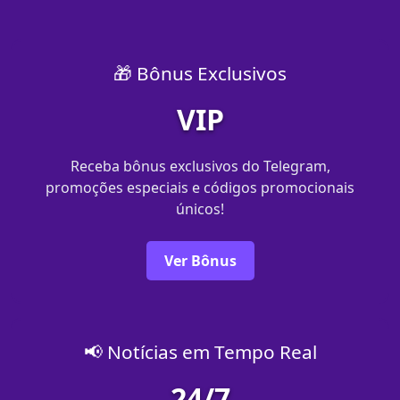
🎁 Bônus Exclusivos
VIP
Receba bônus exclusivos do Telegram,
promoções especiais e códigos promocionais
únicos!
Ver Bônus
📢 Notícias em Tempo Real
24/7