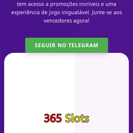
tem acesso a promoções incríveis e uma
experiência de jogo inigualável. Junte-se aos
vencedores agora!
SEGUIR NO TELEGRAM