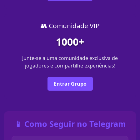
👥 Comunidade VIP
1000+
Junte-se a uma comunidade exclusiva de
jogadores e compartilhe experiências!
Entrar Grupo
📱 Como Seguir no Telegram