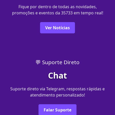
Fique por dentro de todas as novidades,
promoções e eventos da 35733 em tempo real!
Ver Notícias
💬 Suporte Direto
Chat
Suporte direto via Telegram, respostas rápidas e
atendimento personalizado!
Falar Suporte