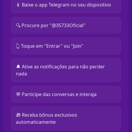
📱 Baixe o app Telegram no seu dispositivo
🔍 Procure por "@35733Oficial"
👆 Toque em "Entrar" ou "Join"
🔔 Ative as notificações para não perder
nada
💬 Participe das conversas e interaja
🎁 Receba bônus exclusivos
automaticamente