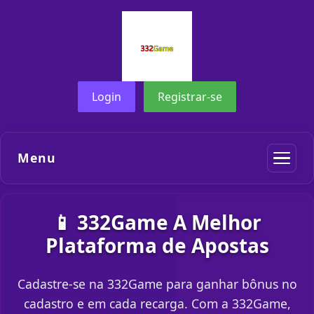
Login
Registrar-se
Menu
📱 332Game A Melhor
Plataforma de Apostas
Cadastre-se na 332Game para ganhar bônus no
cadastro e em cada recarga. Com a 332Game,