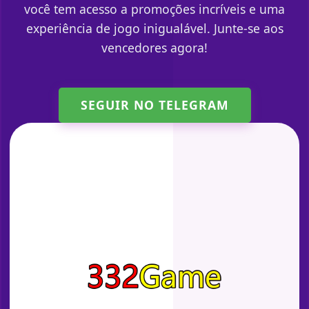
você tem acesso a promoções incríveis e uma
experiência de jogo inigualável. Junte-se aos
vencedores agora!
SEGUIR NO TELEGRAM