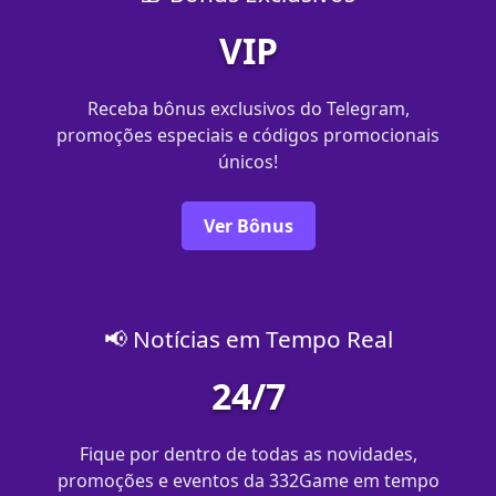
VIP
Receba bônus exclusivos do Telegram,
promoções especiais e códigos promocionais
únicos!
Ver Bônus
📢 Notícias em Tempo Real
24/7
Fique por dentro de todas as novidades,
promoções e eventos da 332Game em tempo