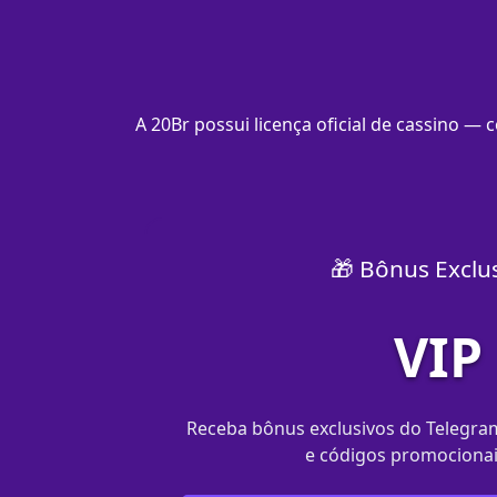
A 20Br possui licença oficial de cassino —
🎁 Bônus Exclu
VIP
Receba bônus exclusivos do Telegra
e códigos promocionai