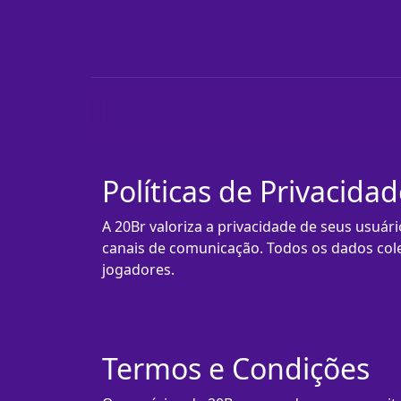
Políticas de Privacida
A 20Br valoriza a privacidade de seus usuá
canais de comunicação. Todos os dados cole
jogadores.
Termos e Condições