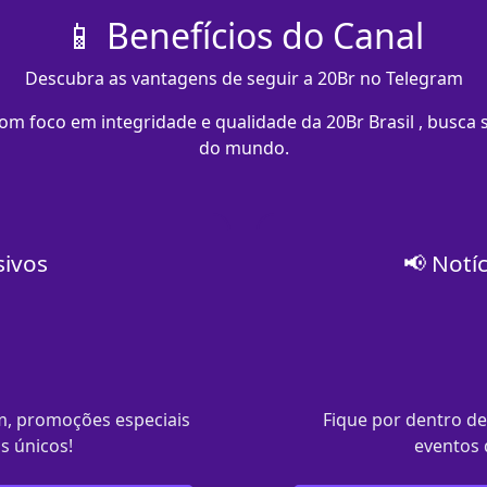
📱 Benefícios do Canal
Descubra as vantagens de seguir a 20Br no Telegram
 com foco em integridade e qualidade da 20Br Brasil , busc
do mundo.
sivos
📢 Notí
m, promoções especiais
Fique por dentro d
s únicos!
eventos 