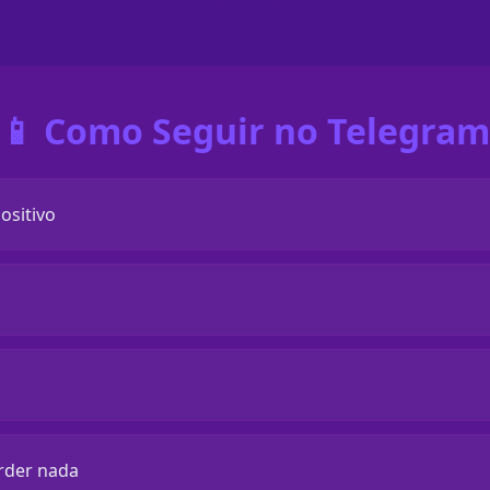
📱 Como Seguir no Telegram
ositivo
erder nada