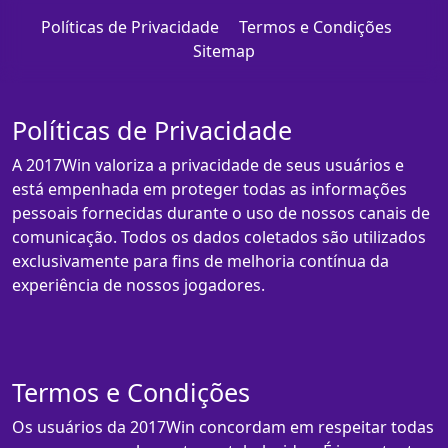
Políticas de Privacidade
Termos e Condições
Sitemap
Políticas de Privacidade
A 2017Win valoriza a privacidade de seus usuários e
está empenhada em proteger todas as informações
pessoais fornecidas durante o uso de nossos canais de
comunicação. Todos os dados coletados são utilizados
exclusivamente para fins de melhoria contínua da
experiência de nossos jogadores.
Termos e Condições
Os usuários da 2017Win concordam em respeitar todas