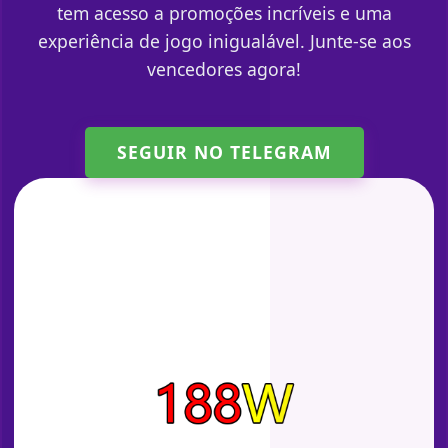
tem acesso a promoções incríveis e uma
experiência de jogo inigualável. Junte-se aos
vencedores agora!
SEGUIR NO TELEGRAM