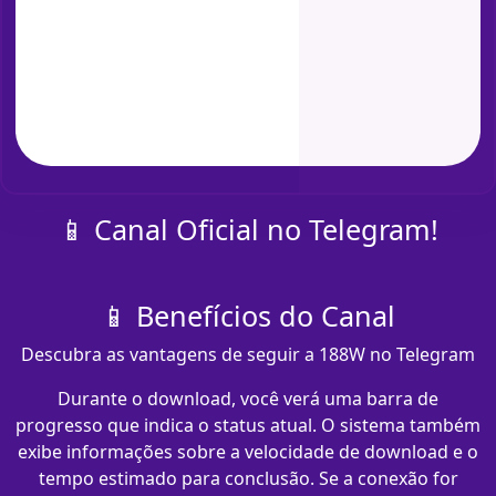
📱 Canal Oficial no Telegram!
📱 Benefícios do Canal
Descubra as vantagens de seguir a 188W no Telegram
Durante o download, você verá uma barra de
progresso que indica o status atual. O sistema também
exibe informações sobre a velocidade de download e o
tempo estimado para conclusão. Se a conexão for