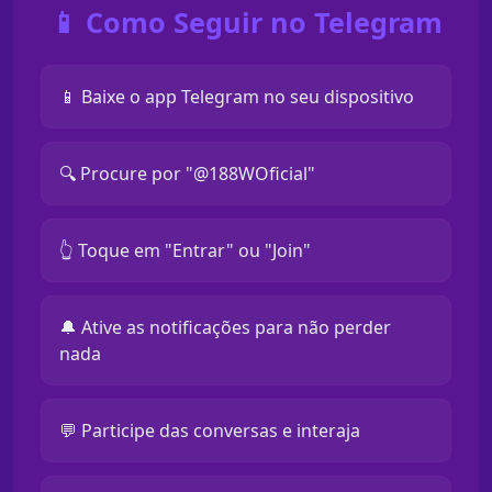
📱 Como Seguir no Telegram
📱 Baixe o app Telegram no seu dispositivo
🔍 Procure por "@188WOficial"
👆 Toque em "Entrar" ou "Join"
🔔 Ative as notificações para não perder
nada
💬 Participe das conversas e interaja