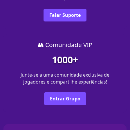
Falar Suporte
👥 Comunidade VIP
1000+
Junte-se a uma comunidade exclusiva de
jogadores e compartilhe experiências!
Entrar Grupo