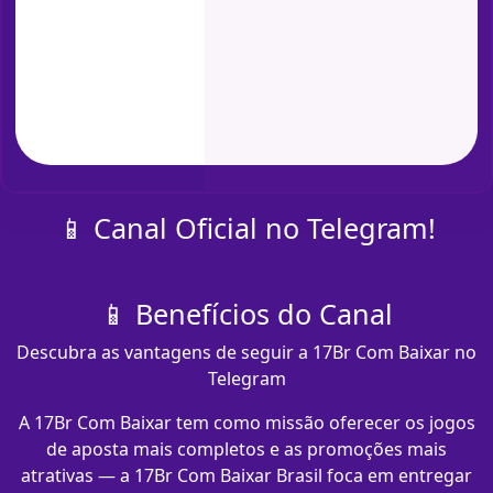
📱 Canal Oficial no Telegram!
📱 Benefícios do Canal
Descubra as vantagens de seguir a 17Br Com Baixar no
Telegram
A 17Br Com Baixar tem como missão oferecer os jogos
de aposta mais completos e as promoções mais
atrativas — a 17Br Com Baixar Brasil foca em entregar