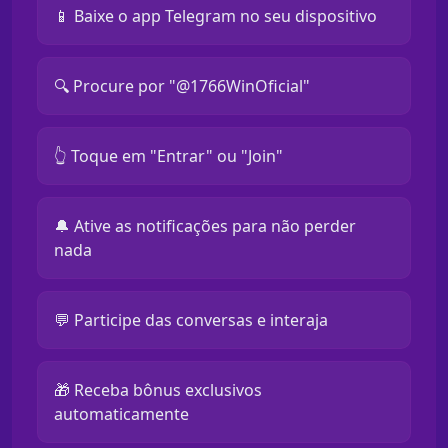
📱 Baixe o app Telegram no seu dispositivo
🔍 Procure por "@1766WinOficial"
👆 Toque em "Entrar" ou "Join"
🔔 Ative as notificações para não perder
nada
💬 Participe das conversas e interaja
🎁 Receba bônus exclusivos
automaticamente