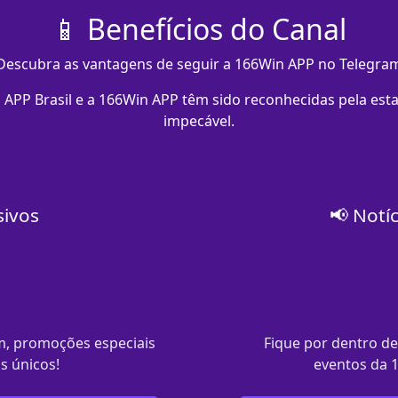
📱 Benefícios do Canal
Descubra as vantagens de seguir a 166Win APP no Telegra
APP Brasil e a 166Win APP têm sido reconhecidas pela estab
impecável.
sivos
📢 Notí
m, promoções especiais
Fique por dentro d
s únicos!
eventos da 