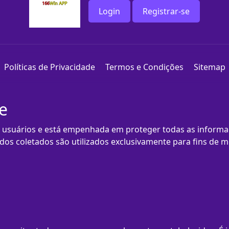
Login
Registrar-se
Políticas de Privacidade
Termos e Condições
Sitemap
de
s usuários e está empenhada em proteger todas as informa
os coletados são utilizados exclusivamente para fins de m