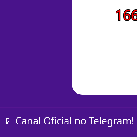
📱 Canal Oficial no Telegram!