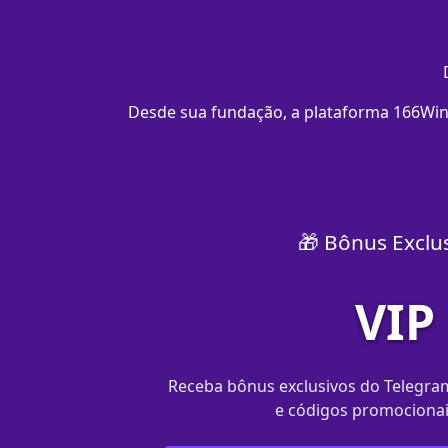
Desde sua fundação, a plataforma 166Win 
🎁 Bônus Exclu
VIP
Receba bônus exclusivos do Telegra
e códigos promocionai