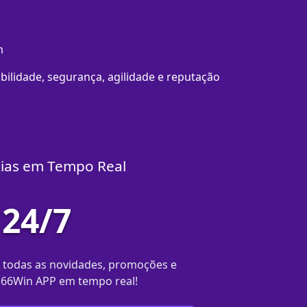
m
ilidade, segurança, agilidade e reputação
cias em Tempo Real
24/7
e todas as novidades, promoções e
166Win APP em tempo real!