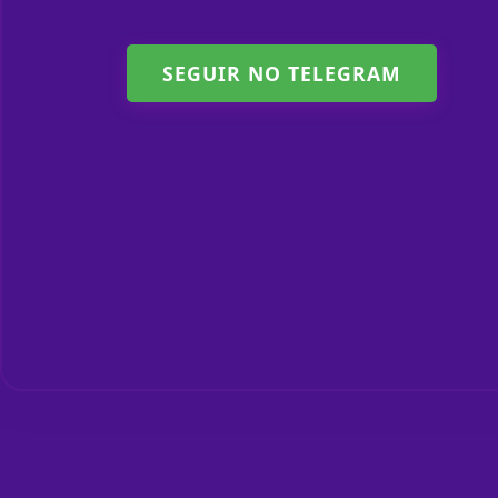
SEGUIR NO TELEGRAM