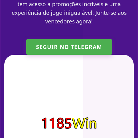
tem acesso a promoções incríveis e uma
experiência de jogo inigualável. Junte-se aos
vencedores agora!
SEGUIR NO TELEGRAM