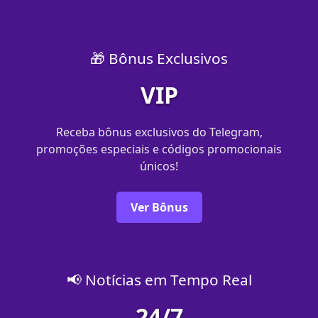
🎁 Bônus Exclusivos
VIP
Receba bônus exclusivos do Telegram,
promoções especiais e códigos promocionais
únicos!
Ver Bônus
📢 Notícias em Tempo Real
24/7