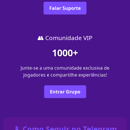
Falar Suporte
👥 Comunidade VIP
1000+
Junte-se a uma comunidade exclusiva de
jogadores e compartilhe experiências!
Entrar Grupo
📱 Como Seguir no Telegram